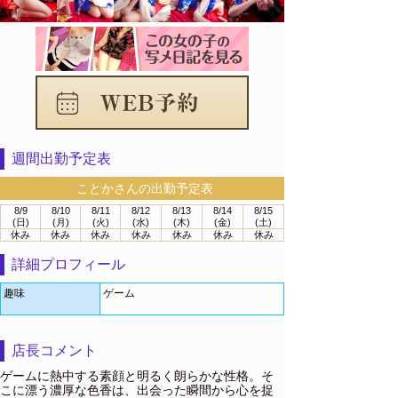
週間出勤予定表
ことかさんの出勤予定表
8/9
8/10
8/11
8/12
8/13
8/14
8/15
(日)
(月)
(火)
(水)
(木)
(金)
(土)
休み
休み
休み
休み
休み
休み
休み
詳細プロフィール
趣味
ゲーム
店長コメント
ゲームに熱中する素顔と明るく朗らかな性格。そ
こに漂う濃厚な色香は、出会った瞬間から心を捉