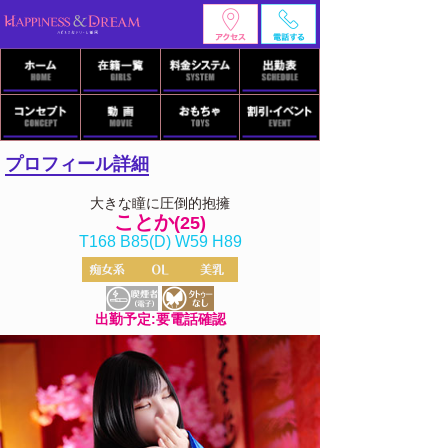
プロフィール詳細
大きな瞳に圧倒的抱擁
ことか
(25)
T168 B85(D) W59 H89
出勤予定:要電話確認